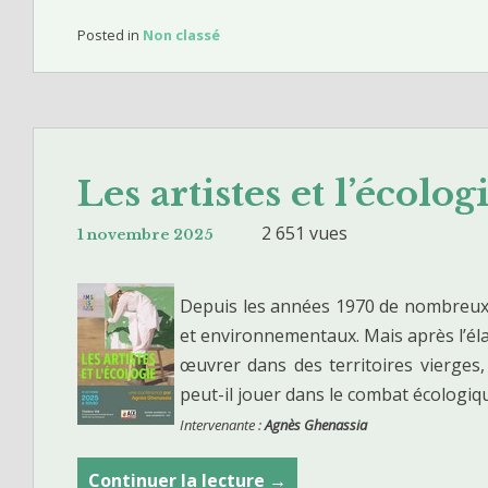
1
r
m
9
Posted in
Non classé
t
o
4
i
u
3
s
r
(
t
d
d
i
a
e
Les artistes et l’écolog
q
n
u
u
s
2 651 vues
x
1 novembre 2025
e
l
i
s
’
è
Depuis les années 1970 de nombreux 
a
m
et environnementaux. Mais après l’é
r
e
œuvrer dans des territoires vierges, l
t
v
peut-il jouer dans le combat écologiq
m
o
Intervenante :
Agnès Ghenassia
o
l
d
e
Continuer la lecture
L
→