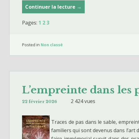
Continuer la lecture
L
→
e
Pages:
1
2
3
s
a
r
Posted in
Non classé
t
s
e
n
I
L’empreinte dans les p
t
a
2 424 vues
22 février 2026
l
i
Traces de pas dans le sable, empreint
e
familiers qui sont devenus dans l’art d
e
faire immémorial survit dans des prat