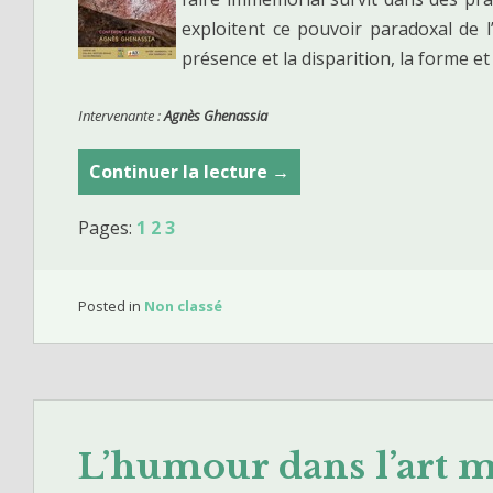
n
exploitent ce pouvoir paradoxal de l’
t
présence et la disparition, la forme et
r
e
Intervenante :
Agnès Ghenassia
m
o
Continuer la lecture
L
→
d
’
e
Pages:
1
2
3
e
r
m
n
p
i
Posted in
Non classé
r
s
e
m
i
e
n
e
t
t
L’humour dans l’art 
e
c