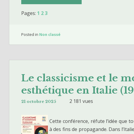
e
t
e
r
)
Pages:
1
2
3
s
n
a
e
r
e
Posted in
Non classé
t
t
i
c
s
o
t
n
e
t
Le classicisme et le 
s
e
e
esthétique en Italie (1
m
t
p
2 181 vues
21 octobre 2025
l
o
’
r
é
Cette conférence, réfute l’idée que t
a
c
à des fins de propagande. Dans l’Italie 
i