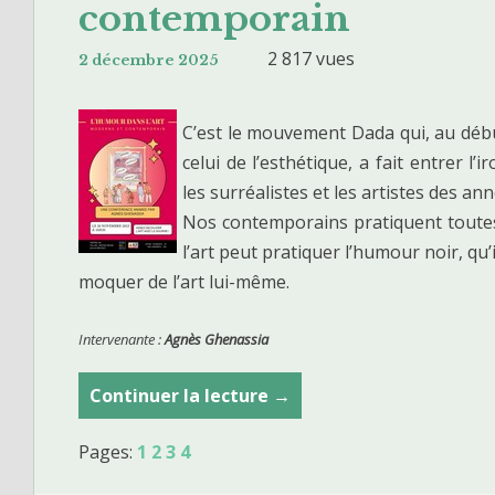
d
contemporain
l
a
a
2 817 vues
2 décembre 2025
n
s
s
s
l
C’est le mouvement Dada qui, au débu
i
e
celui de l’esthétique, a fait entrer l’i
c
s
les surréalistes et les artistes des an
i
p
Nos contemporains pratiquent toute
s
r
l’art peut pratiquer l’humour noir, qu’
m
a
moquer de l’art lui-même.
e
t
–
i
Intervenante :
Agnès Ghenassia
1
q
9
u
Continuer la lecture
L
→
3
e
’
2
Pages:
1
2
3
4
s
h
à
a
u