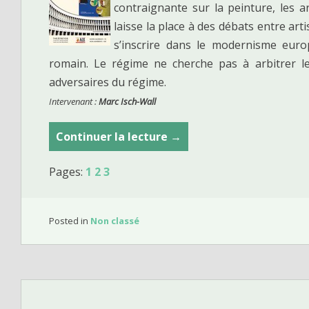
o
contraignante sur la peinture, les ar
n
l
laisse la place à des débats entre arti
o
s’inscrire dans le modernisme europ
g
romain. Le régime ne cherche pas à arbitrer le 
i
adversaires du régime.
e
Intervenant :
Marc Isch-Wall
Continuer la lecture
L
→
e
Pages:
1
2
3
c
l
a
Posted in
Non classé
s
s
i
c
i