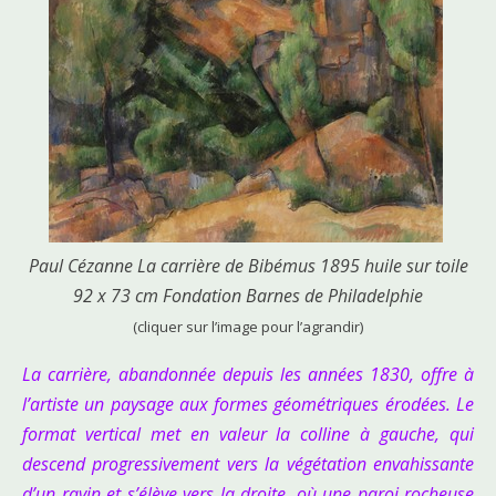
Paul Cézanne La carrière de Bibémus 1895 huile sur toile
92 x 73 cm Fondation Barnes de Philadelphie
(cliquer sur l’image pour l’agrandir)
La carrière, abandonnée depuis les années 1830, offre à
l’artiste un paysage aux formes géométriques érodées. Le
format vertical met en valeur la colline à gauche, qui
descend progressivement vers la végétation envahissante
d’un ravin et s’élève vers la droite, où une paroi rocheuse