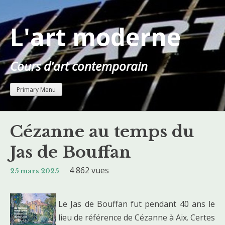
Skip
to
L'art moderne
content
Cours d'art contemporain
Primary Menu
Cézanne au temps du
Jas de Bouffan
4 862 vues
25 mars 2025
Le Jas de Bouffan fut pendant 40 ans le
lieu de référence de Cézanne à Aix. Certes