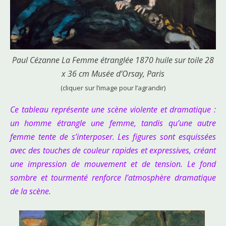
Paul Cézanne La Femme étranglée 1870 huile sur toile 28
x 36 cm Musée d’Orsay, Paris
(cliquer sur l’image pour l’agrandir)
Ce tableau représente une scène violente et dramatique :
un homme étrangle une femme, tandis qu’une autre
femme tente de s’interposer. Les figures sont esquissées
avec des touches de couleur rapides et expressives, créant
une impression de mouvement et de tension. Le fond
sombre et tourmenté renforce l’atmosphère dramatique
de la scène.