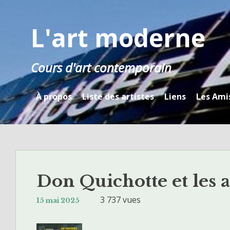
Skip
to
L'art moderne
content
Cours d'art contemporain
À propos
Liste des artistes
Liens
Les Ami
Don Quichotte et les a
3 737 vues
15 mai 2025