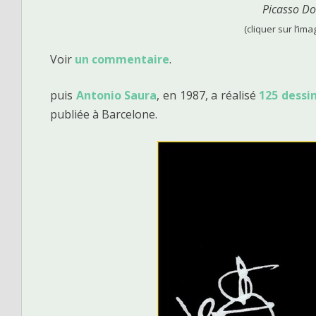
Picasso Do
(cliquer sur l’ima
Voir
un commentaire
.
puis
Antonio Saura
, en 1987, a réalisé
125 dessin
publiée à Barcelone.