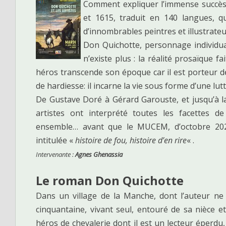
Comment expliquer l’immense succès
et 1615, traduit en 140 langues, q
d’innombrables peintres et illustrateu
Don Quichotte, personnage individua
n’existe plus : la réalité prosaïque fa
héros transcende son époque car il est porteur de
de hardiesse: il incarne la vie sous forme d’une lutte
De Gustave Doré à Gérard Garouste, et jusqu’à l
artistes ont interprété toutes les facettes d
ensemble… avant que le MUCEM, d’octobre 202
intitulée «
histoire de fou, histoire d’en rire
« .
Intervenante :
Agnes Ghenassia
Le roman Don Quichotte
Dans un village de la Manche, dont l’auteur ne 
cinquantaine, vivant seul, entouré de sa nièce e
héros de chevalerie dont il est un lecteur éperdu