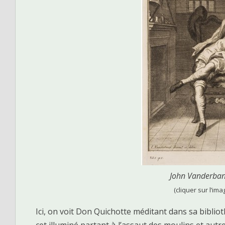
John Vanderban
(cliquer sur l’ima
Ici, on voit Don Quichotte méditant dans sa biblio
cet illuminé partant à l’assaut des moulins et autr