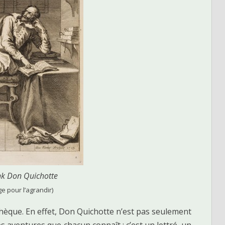
k Don Quichotte
ge pour l’agrandir)
thèque. En effet, Don Quichotte n’est pas seulement
es aventures que chacun connaît ; c’est un lettré, un