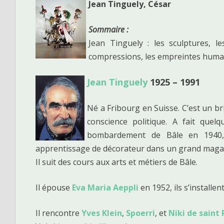
i
Jean Tinguely, César
g
a
Sommaire :
t
Jean Tinguely : les sculptures, 
i
compressions, les empreintes humai
o
n
Jean Tinguely
1925 – 1991
d
e
Né a Fribourg en Suisse. C’est un bri
l
conscience politique. A fait quel
’
bombardement de Bâle en 1940, 
a
apprentissage de décorateur dans un grand magasi
r
Il suit des cours aux arts et métiers de Bâle.
t
i
Il épouse
Eva Maria Aeppli
en 1952, ils s’installent
c
Il rencontre
Yves Klein
,
Spoerri
, et
Niki de saint 
l