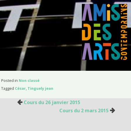
Posted in
Non classé
Tagged
César
,
Tinguely jean
Cours du 26 janvier 2015
Cours du 2 mars 2015