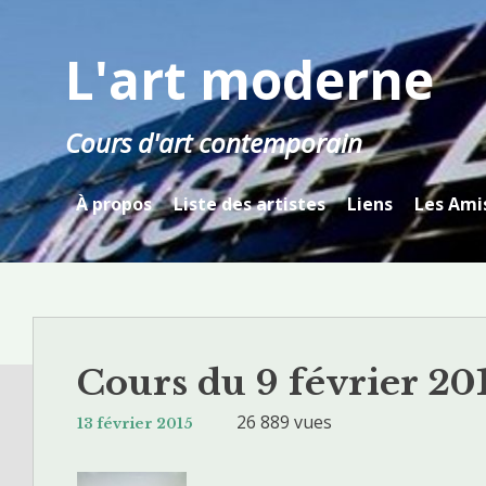
Skip
to
L'art moderne
content
Cours d'art contemporain
À propos
Liste des artistes
Liens
Les Ami
Cours du 9 février 20
N
26 889 vues
a
13 février 2015
v