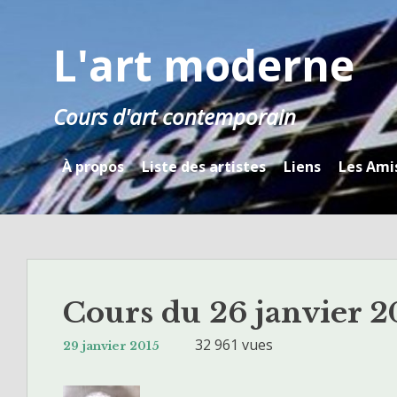
Skip
to
L'art moderne
content
Cours d'art contemporain
À propos
Liste des artistes
Liens
Les Ami
Cours du 26 janvier 2
32 961 vues
29 janvier 2015