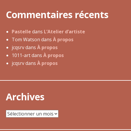
v
i
Commentaires récents
g
a
t
Pastelle
dans
L’Atelier d’artiste
i
Tom Watson
dans
À propos
o
jcqsrv
dans
À propos
n
1011-art
dans
À propos
d
jcqsrv
dans
À propos
e
l
’
Archives
a
r
t
Archives
i
c