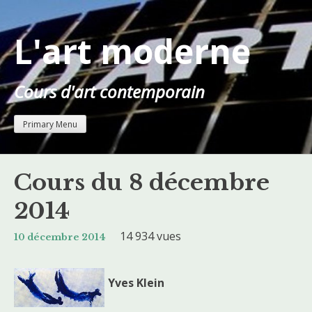
Skip
to
L'art moderne
content
Cours d'art contemporain
Primary Menu
Cours du 8 décembre
2014
14 934 vues
10 décembre 2014
Yves Klein