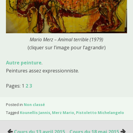
Mario Merz – Animal terrible (1979)
(cliquer sur l’image pour l’agrandir)
Autre peinture
.
Peintures assez expressionniste.
Pages:
1
2
3
Posted in
Non classé
Tagged
Kounellis Jannis
,
Merz Mario
,
Pistoletto Michelangelo
Cours du 13 avril 2015
Cours du 18 mai 2015