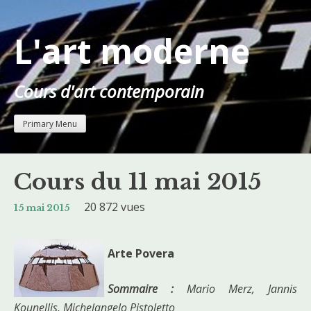
Skip
to
L'art moderne
content
Cours d'art contemporain
Primary Menu
Cours du 11 mai 2015
20 872 vues
15 mai 2015
Arte Povera
Sommaire :
Mario Merz, Jannis
Kounellis, Michelangelo Pistoletto