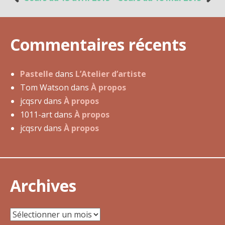
N
a
v
Commentaires récents
i
g
a
Pastelle
dans
L’Atelier d’artiste
t
Tom Watson
dans
À propos
i
jcqsrv
dans
À propos
o
1011-art
dans
À propos
n
jcqsrv
dans
À propos
d
e
l
Archives
’
a
r
Archives
t