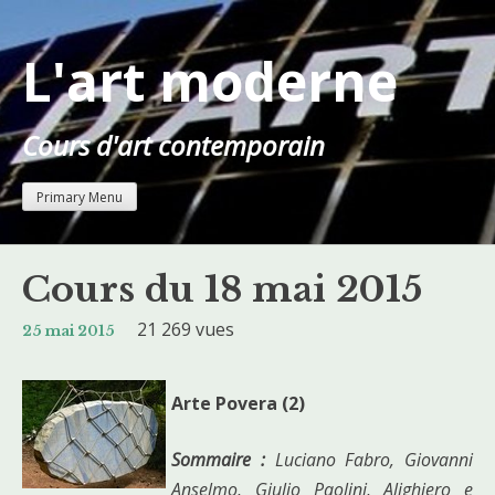
Skip
to
L'art moderne
content
Cours d'art contemporain
Primary Menu
Cours du 18 mai 2015
21 269 vues
25 mai 2015
Arte Povera (2)
Sommaire :
Luciano Fabro, Giovanni
Anselmo, Giulio Paolini, Alighiero e