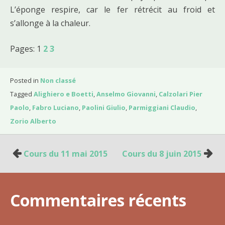
L’éponge respire, car le fer rétrécit au froid et
s’allonge à la chaleur.
Pages:
1
2
3
Posted in
Non classé
Tagged
Alighiero e Boetti
,
Anselmo Giovanni
,
Calzolari Pier
Paolo
,
Fabro Luciano
,
Paolini Giulio
,
Parmiggiani Claudio
,
Zorio Alberto
Cours du 11 mai 2015
Cours du 8 juin 2015
N
a
v
Commentaires récents
i
g