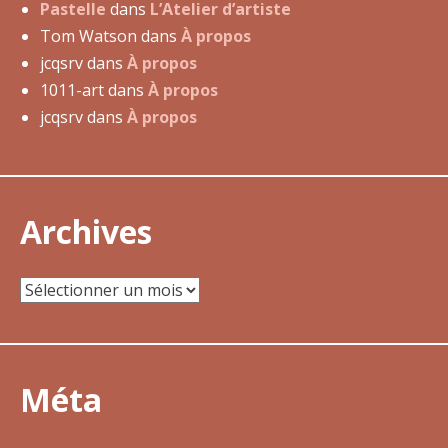
a
Pastelle
dans
L’Atelier d’artiste
t
Tom Watson
dans
À propos
i
jcqsrv
dans
À propos
o
1011-art
dans
À propos
n
jcqsrv
dans
À propos
d
e
l
Archives
’
a
r
Archives
t
i
c
l
Méta
e