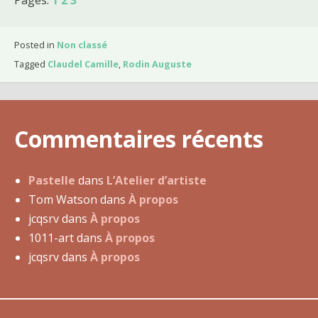
u
l
p
Posted in
Non classé
t
Tagged
Claudel Camille
,
Rodin Auguste
u
r
e
Commentaires récents
m
o
d
Pastelle
dans
L’Atelier d’artiste
e
Tom Watson
dans
À propos
r
jcqsrv
dans
À propos
n
1011-art
dans
À propos
e
jcqsrv
dans
À propos
1
:
A