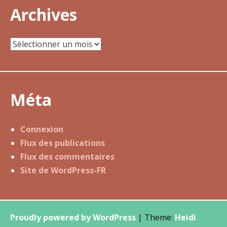
u
Archives
g
u
Archives
s
t
e
R
Méta
o
d
Connexion
i
Flux des publications
n
Flux des commentaires
e
Site de WordPress-FR
t
C
a
m
Proudly powered by WordPress
|
Theme:
Heidi
i