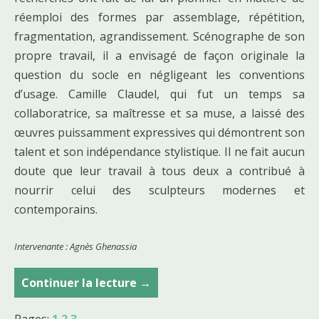
réemploi des formes par assemblage, répétition,
fragmentation, agrandissement. Scénographe de son
propre travail, il a envisagé de façon originale la
question du socle en négligeant les conventions
d’usage. Camille Claudel, qui fut un temps sa
collaboratrice, sa maîtresse et sa muse, a laissé des
œuvres puissamment expressives qui démontrent son
talent et son indépendance stylistique. Il ne fait aucun
doute que leur travail à tous deux a contribué à
nourrir celui des sculpteurs modernes et
contemporains.
Intervenante : Agnès Ghenassia
Continuer la lecture
S
→
c
Pages:
1
2
3