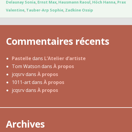
s
Delaunay Sonia
,
Ernst Max
,
Hausmann Raoul
,
Höch Hanna
,
Prax
d
Valentine
,
Tauber-Arp Sophie
,
Zadkine Ossip
’
a
r
Commentaires récents
t
i
s
Pastelle
dans
L’Atelier d’artiste
t
Tom Watson
dans
À propos
e
jcqsrv
dans
À propos
s
1011-art
dans
À propos
jcqsrv
dans
À propos
Archives