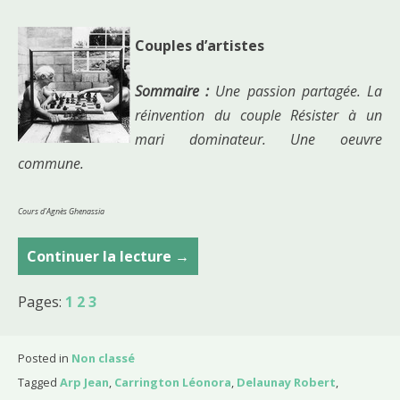
Couples d’artistes
Sommaire :
Une passion partagée. La
réinvention du couple Résister à un
mari dominateur. Une oeuvre
commune.
Cours d’Agnès Ghenassia
Continuer la lecture
C
→
o
Pages:
1
2
3
u
p
l
Posted in
Non classé
e
Tagged
Arp Jean
,
Carrington Léonora
,
Delaunay Robert
,