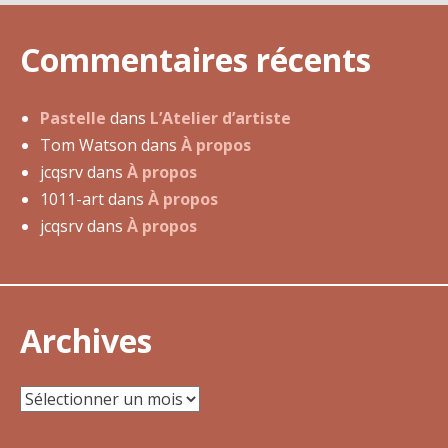
j
u
Commentaires récents
i
n
2
Pastelle
dans
L’Atelier d’artiste
0
Tom Watson
dans
À propos
1
jcqsrv
dans
À propos
3
1011-art
dans
À propos
jcqsrv
dans
À propos
Archives
Archives