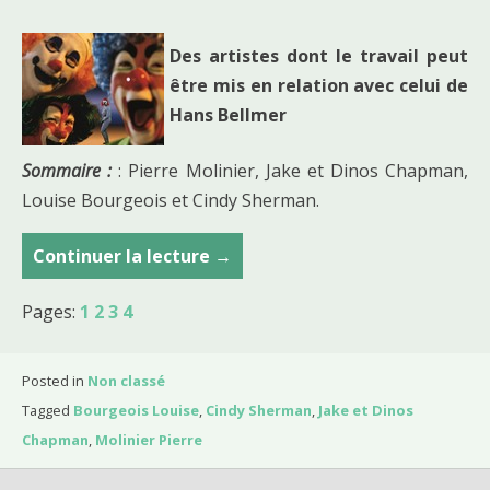
Des artistes dont le travail peut
être mis en relation avec celui de
Hans Bellmer
Sommaire :
: Pierre Molinier, Jake et Dinos Chapman,
Louise Bourgeois et Cindy Sherman.
Continuer la lecture
C
→
o
Pages:
1
2
3
4
u
r
s
Posted in
Non classé
d
Tagged
Bourgeois Louise
,
Cindy Sherman
,
Jake et Dinos
u
Chapman
,
Molinier Pierre
3