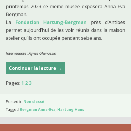
printemps 2023 ce même musée exposera Anna-Eva
Bergman.
La
Fondation Hartung-Bergman
près d’Antibes
permet aujourd’hui de les voir réunis dans la maison
atelier qu’ils ont occupée pendant seize ans.
Intervenante : Agnès Ghenassia
Continuer la lecture
H
→
a
Pages:
1
2
3
n
s
H
Posted in
Non classé
a
Tagged
Bergman Anna-Eva
,
Hartung Hans
r
t