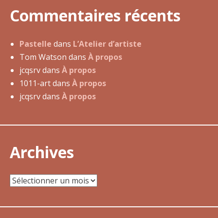
u
Commentaires récents
n
g
e
Pastelle
dans
L’Atelier d’artiste
t
Tom Watson
dans
À propos
A
jcqsrv
dans
À propos
n
1011-art
dans
À propos
n
jcqsrv
dans
À propos
a
-
E
v
Archives
a
B
Archives
e
r
g