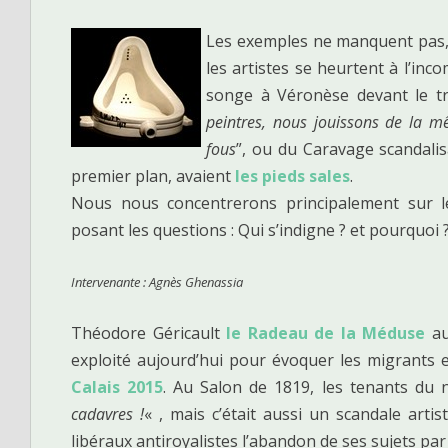
Les exemples ne manquent pas, to
les artistes se heurtent à l’in
songe à Véronèse devant le trib
peintres, nous jouissons de la mê
fous
”, ou du Caravage scandali
premier plan, avaient
les pieds sales
.
Nous nous concentrerons principalement sur 
posant les questions : Qui s’indigne ? et pourquoi 
Intervenante : Agnès Ghenassia
Théodore Géricault
le Radeau de la Méduse
au
exploité aujourd’hui pour évoquer les migrants 
Calais 2015
. Au Salon de 1819, les tenants du 
cadavres !
« , mais c’était aussi un scandale arti
libéraux antiroyalistes l’abandon de ses sujets par