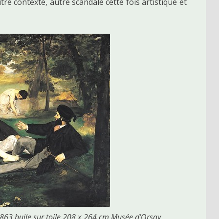
utre contexte, autre scandale cette fois artistique et
863 huile sur toile 208 x 264 cm Musée d’Orsay