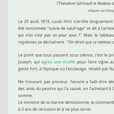
TThéodore Géricault le Radeau d
(cliquer sur l’ima
Le 29 août 1819, Louis XVIII s’arrête longuement
été renommée “scène de naufrage” et dit à l’artiste
qui n’en n’est pas un pour vous !
”. Mais le tableau
royalistes se déchaînent : “
On dirait que ce tableau a 
Le point que tous passent sous silence, c’est la pr
Joseph, qui
agite une étoffe
pour faire signe au 
geste fort, à l’époque où l’esclavage, rétabli par 
Ne trouvant pas preneur, l’œuvre a failli être d
des amis du peintre qui l’a sauvé, en l’achetant 
somme.
Le ministre de la marine démissionne, le command
à 3 ans de réclusion et à ne plus servir.