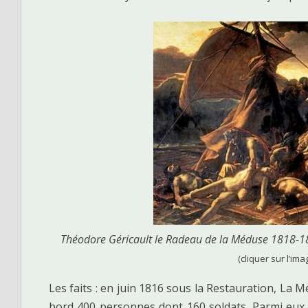
Théodore Géricault le Radeau de la Méduse 1818-18
(cliquer sur l’ima
Les faits : en juin 1816 sous la Restauration, La 
bord 400 personnes dont 160 soldats. Parmi eux l