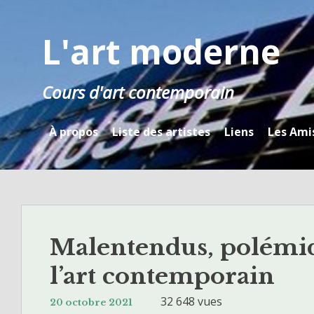
Skip
to
L'art moderne
content
Cours d'art contemporain
À propos
Liste des artistes
Liens
Les Ami
Malentendus, polémiq
l’art contemporain
32 648 vues
20 octobre 2021