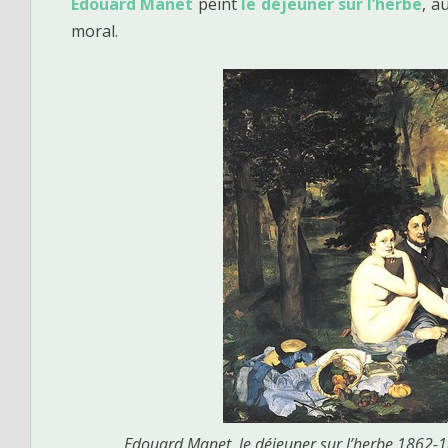
Edouard Manet
peint
le déjeuner sur l’herbe
, a
moral.
Edouard Manet, le déjeuner sur l’herbe 1862-1