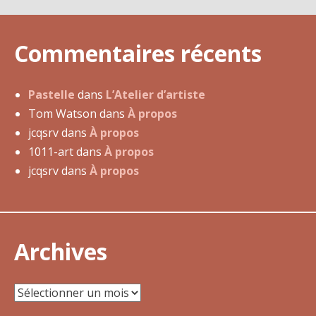
t
s
Commentaires récents
e
t
a
Pastelle
dans
L’Atelier d’artiste
u
Tom Watson
dans
À propos
t
jcqsrv
dans
À propos
o
1011-art
dans
À propos
p
jcqsrv
dans
À propos
o
r
t
r
Archives
a
i
Archives
t