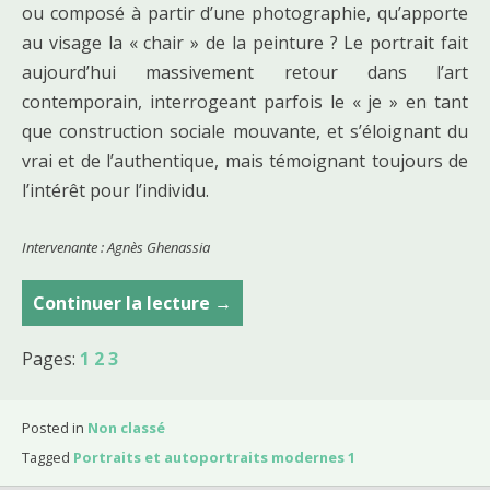
ou composé à partir d’une photographie, qu’apporte
au visage la « chair » de la peinture ? Le portrait fait
aujourd’hui massivement retour dans l’art
contemporain, interrogeant parfois le « je » en tant
que construction sociale mouvante, et s’éloignant du
vrai et de l’authentique, mais témoignant toujours de
l’intérêt pour l’individu.
Intervenante : Agnès Ghenassia
Continuer la lecture
P
→
o
Pages:
1
2
3
r
t
r
Posted in
Non classé
a
Tagged
Portraits et autoportraits modernes 1
i