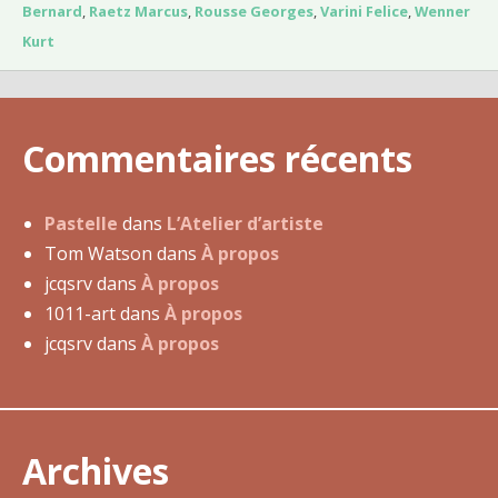
u
Bernard
,
Raetz Marcus
,
Rousse Georges
,
Varini Felice
,
Wenner
1
Kurt
4
m
a
Commentaires récents
i
2
0
Pastelle
dans
L’Atelier d’artiste
1
Tom Watson
dans
À propos
8
jcqsrv
dans
À propos
1011-art
dans
À propos
jcqsrv
dans
À propos
Archives