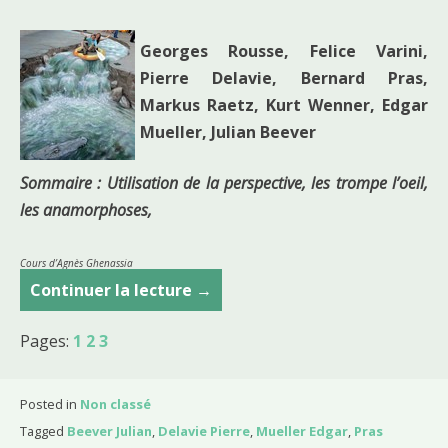
Georges Rousse, Felice Varini,
Pierre Delavie, Bernard Pras,
Markus Raetz, Kurt Wenner, Edgar
Mueller, Julian Beever
Sommaire : Utilisation de la perspective, les trompe l’oeil,
les anamorphoses,
Cours d’Agnès Ghenassia
Continuer la lecture
C
→
o
Pages:
1
2
3
u
r
s
Posted in
Non classé
d
Tagged
Beever Julian
,
Delavie Pierre
,
Mueller Edgar
,
Pras