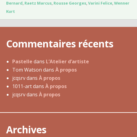
u
Bernard
,
Raetz Marcus
,
Rousse Georges
,
Varini Felice
,
Wenner
1
Kurt
4
m
a
Commentaires récents
i
2
0
Pastelle
dans
L’Atelier d’artiste
1
Tom Watson
dans
À propos
8
jcqsrv
dans
À propos
1011-art
dans
À propos
jcqsrv
dans
À propos
Archives