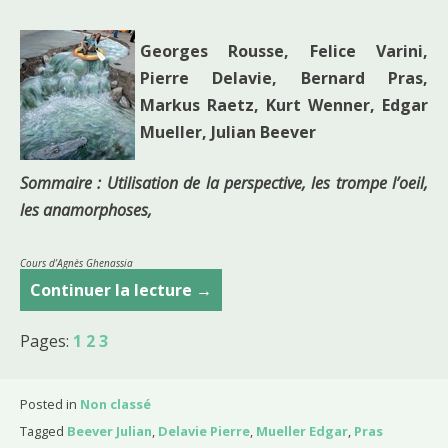
Georges Rousse, Felice Varini,
Pierre Delavie, Bernard Pras,
Markus Raetz, Kurt Wenner, Edgar
Mueller, Julian Beever
Sommaire : Utilisation de la perspective, les trompe l’oeil,
les anamorphoses,
Cours d’Agnès Ghenassia
Continuer la lecture
C
→
o
Pages:
1
2
3
u
r
s
Posted in
Non classé
d
Tagged
Beever Julian
,
Delavie Pierre
,
Mueller Edgar
,
Pras