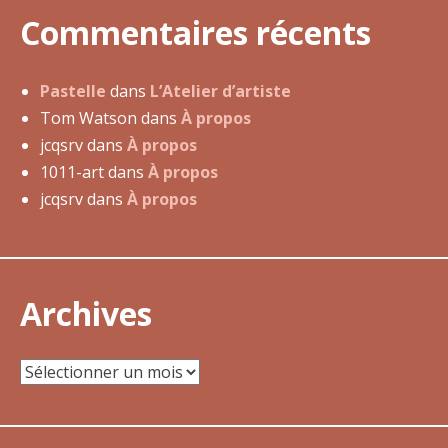
u
Commentaires récents
i
n
2
Pastelle
dans
L’Atelier d’artiste
0
Tom Watson
dans
À propos
1
jcqsrv
dans
À propos
4
1011-art
dans
À propos
jcqsrv
dans
À propos
Archives
Archives