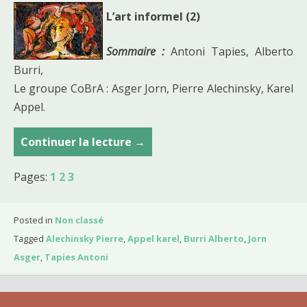
L’art informel (2)
Sommaire :
Antoni Tapies, Alberto
Burri,
Le groupe CoBrA : Asger Jorn, Pierre Alechinsky, Karel
Appel.
Continuer la lecture
C
→
o
Pages:
1
2
3
u
r
s
Posted in
Non classé
d
Tagged
Alechinsky Pierre
,
Appel karel
,
Burri Alberto
,
Jorn
u
Asger
,
Tapies Antoni
2
j