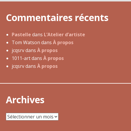
j
u
Commentaires récents
i
n
2
Pastelle
dans
L’Atelier d’artiste
0
Tom Watson
dans
À propos
1
jcqsrv
dans
À propos
4
1011-art
dans
À propos
jcqsrv
dans
À propos
Archives
Archives