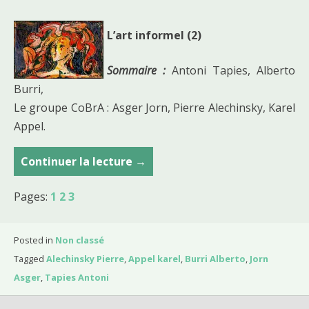
L’art informel (2)
Sommaire :
Antoni Tapies, Alberto
Burri,
Le groupe CoBrA : Asger Jorn, Pierre Alechinsky, Karel
Appel.
Continuer la lecture
C
→
o
Pages:
1
2
3
u
r
s
Posted in
Non classé
d
Tagged
Alechinsky Pierre
,
Appel karel
,
Burri Alberto
,
Jorn
u
Asger
,
Tapies Antoni
2