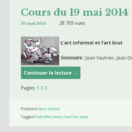
Cours du 19 mai 2014
28 769 vues
30 mai 2014
L’art informel et l’art brut
Sommaire :
Jean Fautrier, Jean D
Continuer la lecture
C
→
o
Pages:
1
2
3
u
r
s
Posted in
Non classé
d
Tagged
Dubuffet Jean
,
Fautrier Jean
u
1