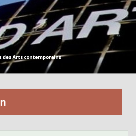
s des Arts contemporains
an