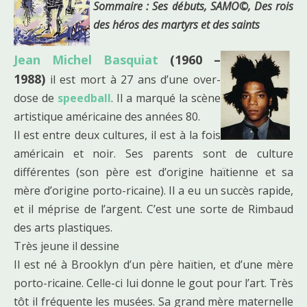
Sommaire : Ses débuts, SAMO©, Des rois
des héros des martyrs et des saints
Jean Michel Basquiat
(1960 –
1988)
il est mort à 27 ans d’une over-
dose de
speedball
. Il a marqué la scène
artistique américaine des années 80.
Il est entre deux cultures, il est à la fois
américain et noir. Ses parents sont de culture
différentes (son père est d’origine haïtienne et sa
mère d’origine porto-ricaine). Il a eu un succès rapide,
et il méprise de l’argent. C’est une sorte de Rimbaud
des arts plastiques.
Très jeune il dessine
Il est né à Brooklyn d’un père haïtien, et d’une mère
porto-ricaine. Celle-ci lui donne le gout pour l’art. Très
tôt il fréquente les musées. Sa grand mère maternelle