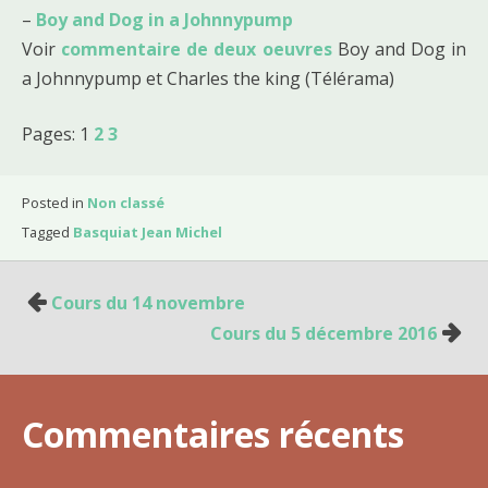
–
Boy and Dog in a Johnnypump
Voir
commentaire de deux oeuvres
Boy and Dog in
a Johnnypump et Charles the king (Télérama)
Pages:
1
2
3
Posted in
Non classé
Tagged
Basquiat Jean Michel
Cours du 14 novembre
N
Cours du 5 décembre 2016
a
v
i
Commentaires récents
g
a