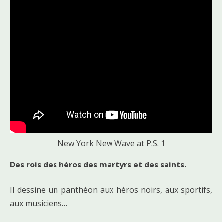
New York New Wave at P.S. 1
Des rois des héros des martyrs et des saints.
Il dessine un panthéon aux héros noirs, aux sportifs,
aux musiciens…