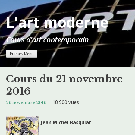
Skip
to
L'art moderne
content
Cours d'art contemporain
Primary Menu
Cours du 21 novembre
2016
18 900 vues
26 novembre 2016
Jean Michel Basquiat