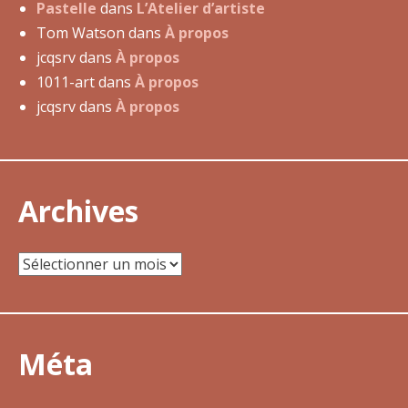
t
Pastelle
dans
L’Atelier d’artiste
i
Tom Watson
dans
À propos
o
jcqsrv
dans
À propos
n
1011-art
dans
À propos
d
jcqsrv
dans
À propos
e
l
’
Archives
a
r
t
Archives
i
c
l
e
Méta