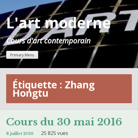
Skip
to
L'art moderne
content
Cours d'art contemporain
Primary Menu
Étiquette :
Zhang
Hongtu
Cours du 30 mai 2016
25 825 vues
8 juillet 2016