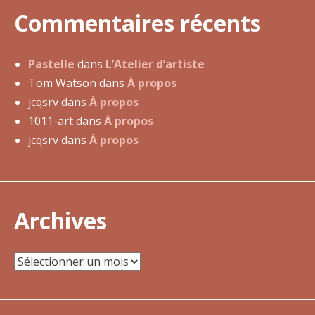
m
Commentaires récents
a
i
2
Pastelle
dans
L’Atelier d’artiste
0
Tom Watson
dans
À propos
1
jcqsrv
dans
À propos
6
1011-art
dans
À propos
jcqsrv
dans
À propos
Archives
Archives