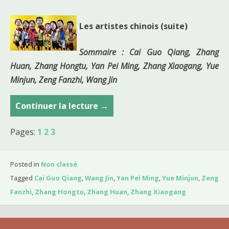
Les artistes chinois (suite)
Sommaire : Cai Guo Qiang, Zhang
Huan, Zhang Hongtu, Yan Pei Ming, Zhang Xiaogang, Yue
Minjun, Zeng Fanzhi, Wang Jin
Continuer la lecture
C
→
o
Pages:
1
2
3
u
r
s
Posted in
Non classé
d
Tagged
Cai Guo Qiang
,
Wang Jin
,
Yan Pei Ming
,
Yue Minjun
,
Zeng
u
Fanzhi
,
Zhang Hongtu
,
Zhang Huan
,
Zhang Xiaogang
3
0