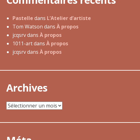
i
g
a
Pastelle
dans
L’Atelier d’artiste
t
Tom Watson
dans
À propos
i
jcqsrv
dans
À propos
o
1011-art
dans
À propos
n
jcqsrv
dans
À propos
d
e
l
Archives
’
a
r
Archives
t
i
c
l