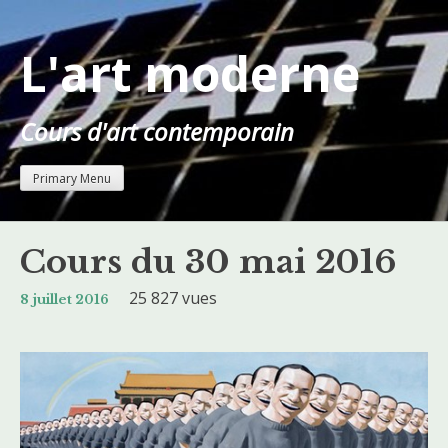
Skip
to
L'art moderne
content
Cours d'art contemporain
Primary Menu
Cours du 30 mai 2016
25 827 vues
8 juillet 2016