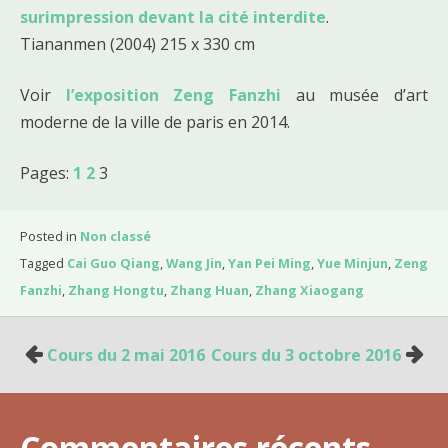
surimpression devant la cité interdite
.
Tiananmen (2004) 215 x 330 cm
Voir
l’exposition Zeng Fanzhi
au musée d’art
moderne de la ville de paris en 2014.
Pages:
1
2
3
Posted in
Non classé
Tagged
Cai Guo Qiang
,
Wang Jin
,
Yan Pei Ming
,
Yue Minjun
,
Zeng
Fanzhi
,
Zhang Hongtu
,
Zhang Huan
,
Zhang Xiaogang
Cours du 2 mai 2016
Cours du 3 octobre 2016
N
a
v
Commentaires récents