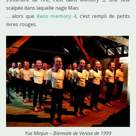
scalpée dans laquelle nage Mao.
… alors que
dans memory 4
, c’est rempli de petits
livres rouges.
Yue Minjun – Biennale de Venise de 1999