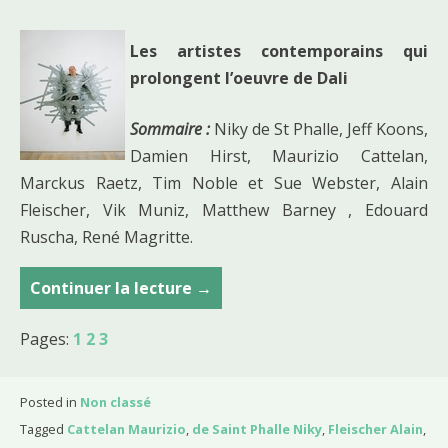
Les artistes contemporains qui
prolongent l’oeuvre de Dali
Sommaire :
Niky de St Phalle, Jeff Koons,
Damien Hirst, Maurizio Cattelan,
Marckus Raetz, Tim Noble et Sue Webster, Alain
Fleischer, Vik Muniz, Matthew Barney , Edouard
Ruscha, René Magritte.
Continuer la lecture
C
→
o
Pages:
1
2
3
u
r
s
Posted in
Non classé
d
Tagged
Cattelan Maurizio
,
de Saint Phalle Niky
,
Fleischer Alain
,