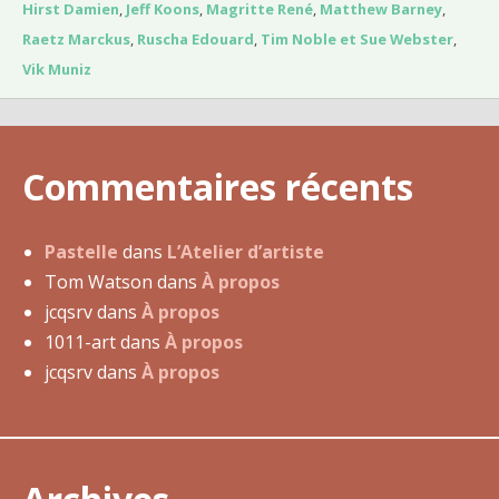
u
Hirst Damien
,
Jeff Koons
,
Magritte René
,
Matthew Barney
,
8
Raetz Marckus
,
Ruscha Edouard
,
Tim Noble et Sue Webster
,
a
Vik Muniz
v
r
i
Commentaires récents
l
2
0
Pastelle
dans
L’Atelier d’artiste
1
Tom Watson
dans
À propos
3
jcqsrv
dans
À propos
1011-art
dans
À propos
jcqsrv
dans
À propos