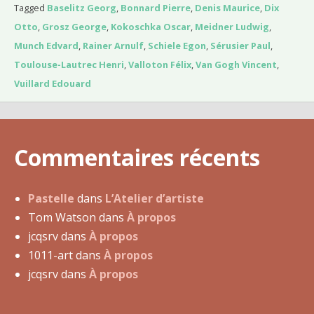
d
Tagged
Baselitz Georg
,
Bonnard Pierre
,
Denis Maurice
,
Dix
u
Otto
,
Grosz George
,
Kokoschka Oscar
,
Meidner Ludwig
,
2
Munch Edvard
,
Rainer Arnulf
,
Schiele Egon
,
Sérusier Paul
,
1
Toulouse-Lautrec Henri
,
Valloton Félix
,
Van Gogh Vincent
,
m
Vuillard Edouard
a
i
2
Commentaires récents
0
1
2
Pastelle
dans
L’Atelier d’artiste
Tom Watson
dans
À propos
jcqsrv
dans
À propos
1011-art
dans
À propos
jcqsrv
dans
À propos