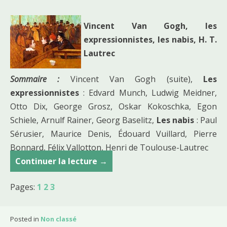
Vincent Van Gogh, les
expressionnistes, les nabis, H. T.
Lautrec
Sommaire :
Vincent Van Gogh (suite),
Les
expressionnistes
: Edvard Munch, Ludwig Meidner,
Otto Dix, George Grosz, Oskar Kokoschka, Egon
Schiele, Arnulf Rainer, Georg Baselitz,
Les nabis
: Paul
Sérusier, Maurice Denis, Édouard Vuillard, Pierre
Bonnard, Félix Vallotton, Henri de Toulouse-Lautrec
Continuer la lecture
C
→
o
Pages:
1
2
3
u
r
s
Posted in
Non classé