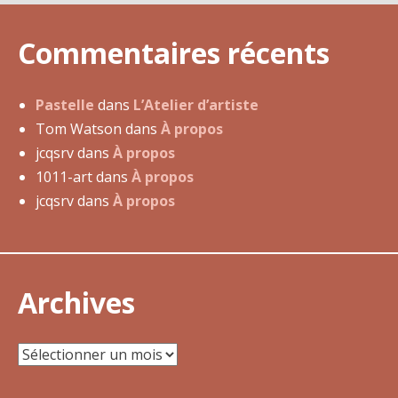
m
a
Commentaires récents
i
2
0
Pastelle
dans
L’Atelier d’artiste
1
Tom Watson
dans
À propos
7
jcqsrv
dans
À propos
1011-art
dans
À propos
jcqsrv
dans
À propos
Archives
Archives