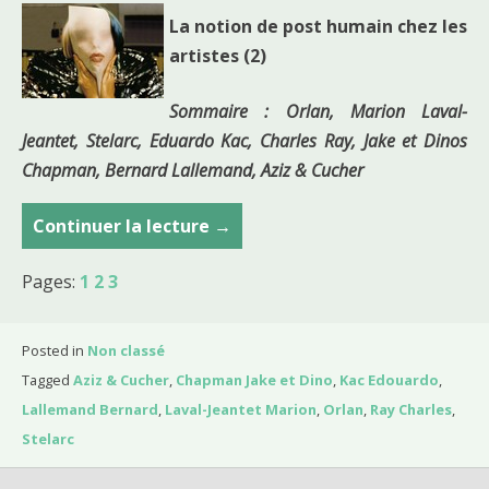
La notion de post humain chez les
artistes (2)
Sommaire : Orlan, Marion Laval-
Jeantet, Stelarc, Eduardo Kac, Charles Ray, Jake et Dinos
Chapman, Bernard Lallemand, Aziz & Cucher
Continuer la lecture
C
→
o
Pages:
1
2
3
u
r
s
Posted in
Non classé
d
Tagged
Aziz & Cucher
,
Chapman Jake et Dino
,
Kac Edouardo
,
u
Lallemand Bernard
,
Laval-Jeantet Marion
,
Orlan
,
Ray Charles
,
1
Stelarc
5