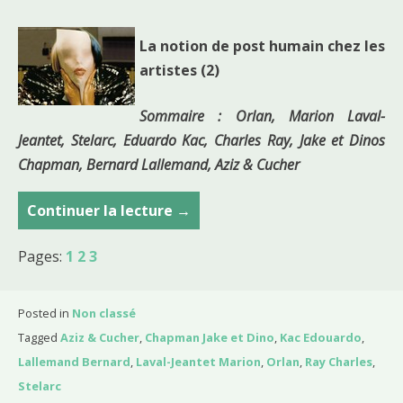
La notion de post humain chez les
artistes (2)
Sommaire : Orlan, Marion Laval-
Jeantet, Stelarc, Eduardo Kac, Charles Ray, Jake et Dinos
Chapman, Bernard Lallemand, Aziz & Cucher
Continuer la lecture
C
→
o
Pages:
1
2
3
u
r
s
Posted in
Non classé
d
Tagged
Aziz & Cucher
,
Chapman Jake et Dino
,
Kac Edouardo
,
u
Lallemand Bernard
,
Laval-Jeantet Marion
,
Orlan
,
Ray Charles
,
1
Stelarc