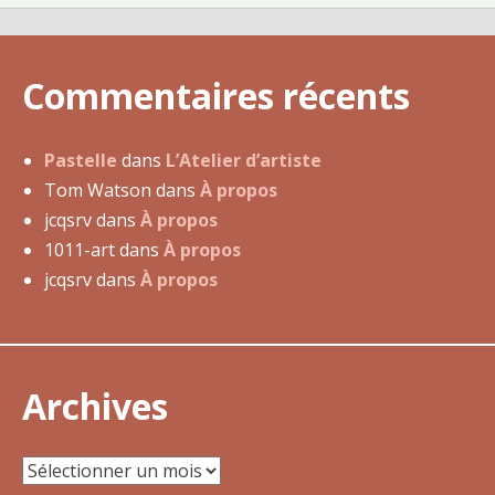
5
m
a
Commentaires récents
i
2
0
Pastelle
dans
L’Atelier d’artiste
1
Tom Watson
dans
À propos
7
jcqsrv
dans
À propos
1011-art
dans
À propos
jcqsrv
dans
À propos
Archives
Archives