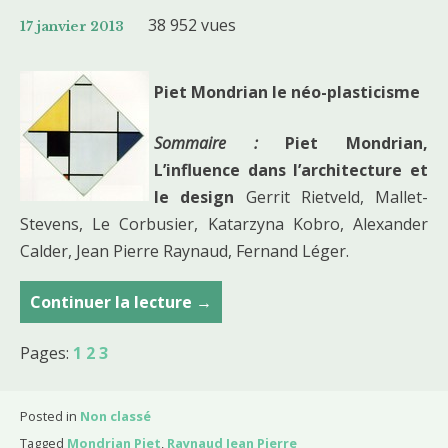
38 952 vues
17 janvier 2013
Piet Mondrian le néo-plasticisme
Sommaire :
Piet Mondrian,
L’influence dans l’architecture et
le design
Gerrit Rietveld, Mallet-
Stevens, Le Corbusier, Katarzyna Kobro, Alexander
Calder, Jean Pierre Raynaud, Fernand Léger.
Continuer la lecture
C
→
o
Pages:
1
2
3
u
r
s
Posted in
Non classé
d
Tagged
Mondrian Piet
,
Raynaud Jean Pierre