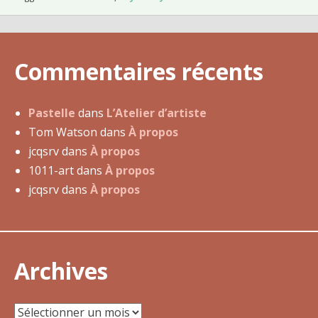
u
1
4
Commentaires récents
j
a
n
Pastelle
dans
L’Atelier d’artiste
v
Tom Watson
dans
À propos
i
jcqsrv
dans
À propos
e
1011-art
dans
À propos
r
jcqsrv
dans
À propos
2
0
1
3
Archives
Archives