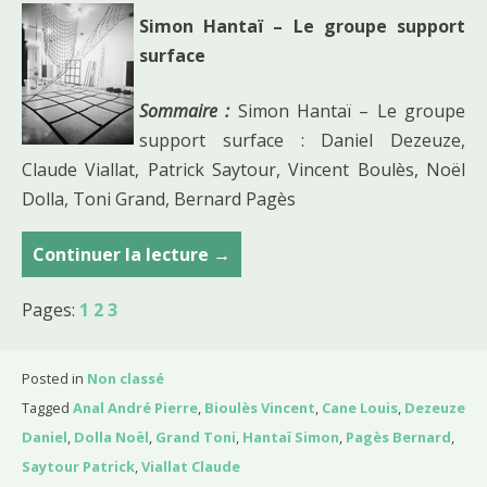
Simon Hantaï – Le groupe support
surface
Sommaire :
Simon Hantaï – Le groupe
support surface : Daniel Dezeuze,
Claude Viallat, Patrick Saytour, Vincent Boulès, Noël
Dolla, Toni Grand, Bernard Pagès
Continuer la lecture
C
→
o
Pages:
1
2
3
u
r
s
Posted in
Non classé
d
Tagged
Anal André Pierre
,
Bioulès Vincent
,
Cane Louis
,
Dezeuze
u
Daniel
,
Dolla Noël
,
Grand Toni
,
Hantaï Simon
,
Pagès Bernard
,
1
Saytour Patrick
,
Viallat Claude