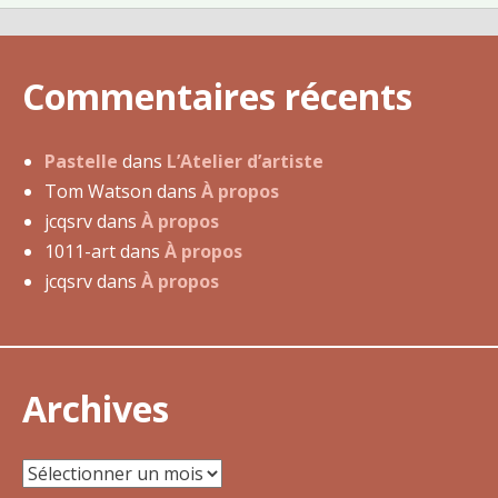
3
a
v
Commentaires récents
r
i
l
Pastelle
dans
L’Atelier d’artiste
2
Tom Watson
dans
À propos
0
jcqsrv
dans
À propos
1
1011-art
dans
À propos
5
jcqsrv
dans
À propos
Archives
Archives