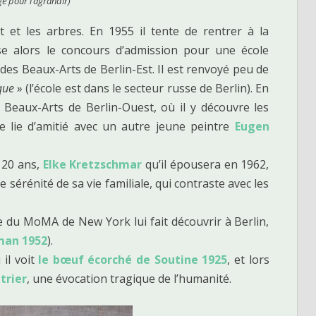
ge pour l’agrandir)
t et les arbres. En 1955 il tente de rentrer à la
se alors le concours d’admission pour une école
e des Beaux-Arts de Berlin-Est. Il est renvoyé peu de
que
» (l’école est dans le secteur russe de Berlin). En
s Beaux-Arts de Berlin-Ouest, où il y découvre les
 se lie d’amitié avec un autre jeune peintre
Eugen
à 20 ans,
Elke Kretzschmar
qu’il épousera en 1962,
 sérénité de sa vie familiale, qui contraste avec les
e du MoMA de New York lui fait découvrir à Berlin,
an 1952
).
il voit
le bœuf écorché de Soutine 1925
, et lors
trier
, une évocation tragique de l’humanité.