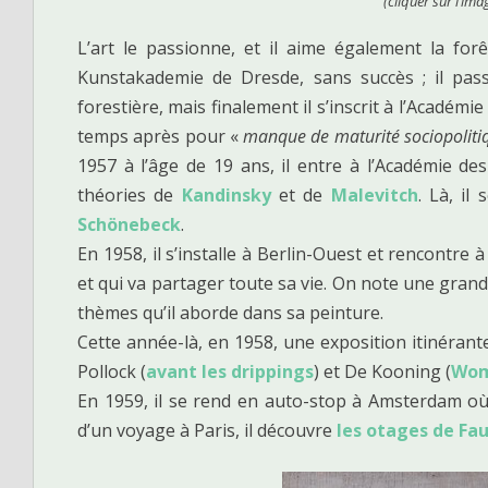
(cliquer sur l’ima
L’art le passionne, et il aime également la forê
Kunstakademie de Dresde, sans succès ; il pas
forestière, mais finalement il s’inscrit à l’Académi
temps après pour «
manque de maturité sociopoliti
1957 à l’âge de 19 ans, il entre à l’Académie de
théories de
Kandinsky
et de
Malevitch
. Là, il
Schönebeck
.
En 1958, il s’installe à Berlin-Ouest et rencontre 
et qui va partager toute sa vie. On note une grande
thèmes qu’il aborde dans sa peinture.
Cette année-là, en 1958, une exposition itinérant
Pollock (
avant les drippings
) et De Kooning (
Wom
En 1959, il se rend en auto-stop à Amsterdam où 
d’un voyage à Paris, il découvre
les otages de Fau