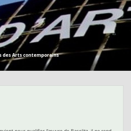
s des Arts contemporains
nvient pour qualifier l’œuvre de Baselitz, il ne rend