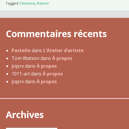
r
Tagged
Cézanne
,
Renoir
s
d
u
Commentaires récents
2
0
f
Pastelle
dans
L’Atelier d’artiste
é
Tom Watson
dans
À propos
v
jcqsrv
dans
À propos
r
1011-art
dans
À propos
i
jcqsrv
dans
À propos
e
r
2
0
Archives
1
2