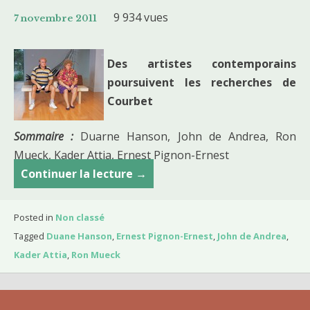
9 934 vues
7 novembre 2011
Des artistes contemporains
poursuivent les recherches de
Courbet
Sommaire :
Duarne Hanson, John de Andrea, Ron
Mueck, Kader Attia, Ernest Pignon-Ernest
Continuer la lecture
C
→
o
u
Posted in
Non classé
r
Tagged
Duane Hanson
,
Ernest Pignon-Ernest
,
John de Andrea
,
s
Kader Attia
,
Ron Mueck
d
u
7