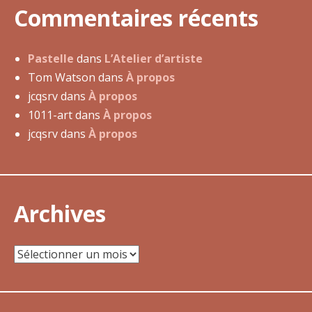
Commentaires récents
n
o
v
Pastelle
dans
L’Atelier d’artiste
e
Tom Watson
dans
À propos
m
jcqsrv
dans
À propos
b
1011-art
dans
À propos
r
jcqsrv
dans
À propos
e
2
0
1
Archives
1
Archives