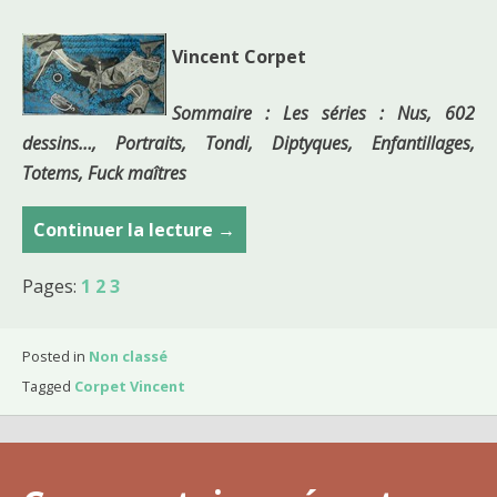
Vincent Corpet
Sommaire : Les séries : Nus, 602
dessins…, Portraits, Tondi, Diptyques, Enfantillages,
Totems, Fuck maîtres
Continuer la lecture
C
→
o
Pages:
1
2
3
u
r
s
Posted in
Non classé
d
Tagged
Corpet Vincent
u
1
3