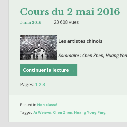
Cours du 2 mai 2016
23 608 vues
5 mai 2016
Les artistes chinois
Sommaire : Chen Zhen, Huang Yong
Continuer la lecture
C
→
o
Pages:
1
2
3
u
r
s
Posted in
Non classé
d
Tagged
Ai Weiwei
,
Chen Zhen
,
Huang Yong Ping
u
2