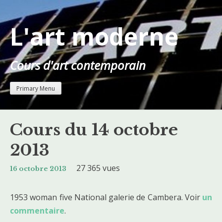
Skip
to
L'art moderne
content
Cours d'art contemporain
Primary Menu
Cours du 14 octobre
2013
27 365 vues
16 octobre 2013
1953 woman five National galerie de Cambera. Voir
un
commentaire
.