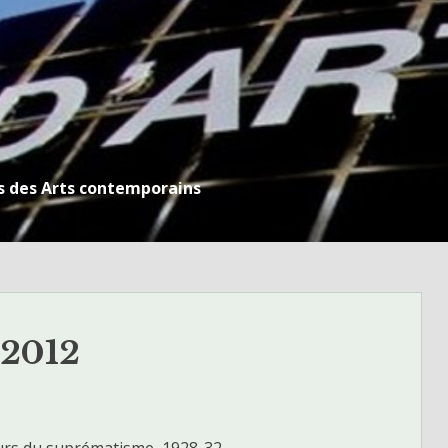
s des Arts contemporains
 2012
ours du suprématisme, 1928-32