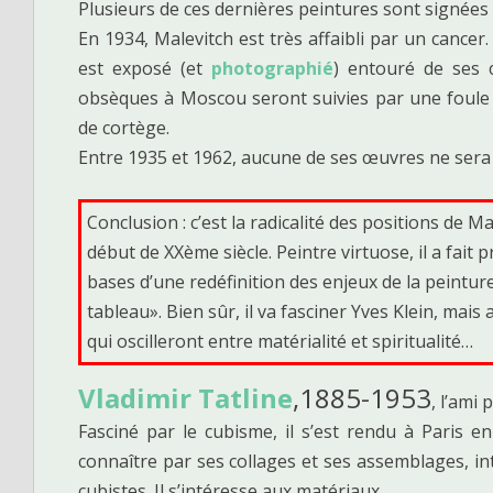
Plusieurs de ces dernières peintures sont signées 
En 1934, Malevitch est très affaibli par un cancer.
est exposé (et
photographié
) entouré de ses œ
obsèques à Moscou seront suivies par une foule
de cortège.
Entre 1935 et 1962, aucune de ses œuvres ne ser
Conclusion : c’est la radicalité des positions de M
début de XXème siècle. Peintre virtuose, il a fait 
bases d’une redéfinition des enjeux de la peinture
tableau». Bien sûr, il va fasciner Yves Klein, mais
qui oscilleront entre matérialité et spiritualité…
Vladimir Tatline
,1885-1953
, l’ami 
Fasciné par le cubisme, il s’est rendu à Paris en
connaître par ses collages et ses assemblages, in
cubistes. Il s’intéresse aux matériaux.