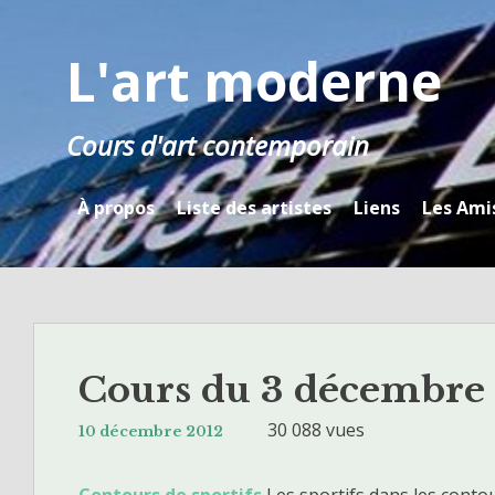
Skip
to
L'art moderne
content
Cours d'art contemporain
À propos
Liste des artistes
Liens
Les Ami
Cours du 3 décembre
30 088 vues
10 décembre 2012
Contours de sportifs
Les sportifs dans les cont