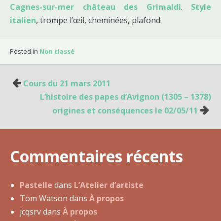
Cagnes-sur-mer château des Grimaldi
.
Style
italien
, trompe l’œil, cheminées, plafond.
Posted in
Non classé
Cours du 21 mars 2011
N
L’histoire des papes d’Avignon (1305 – 1378)
a
origines et conséquences le 02/05/11
v
i
g
Commentaires récents
a
t
i
Pastelle
dans
L’Atelier d’artiste
o
Tom Watson
dans
À propos
n
jcqsrv
dans
À propos