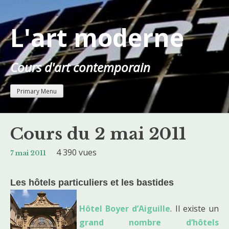
Skip
to
L'art moderne
content
Cours d'art contemporain
Primary Menu
Cours du 2 mai 2011
4 390 vues
7 mai 2011
Les hôtels particuliers et les bastides
Hôtel Boyer d’Aiguille
. Il existe un
grand nombre d’hôtels