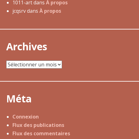
d
1011-art
dans
À propos
e
jcqsrv
dans
À propos
l
’
a
Archives
r
t
i
Archives
c
l
e
Méta
Connexion
Flux des publications
Flux des commentaires