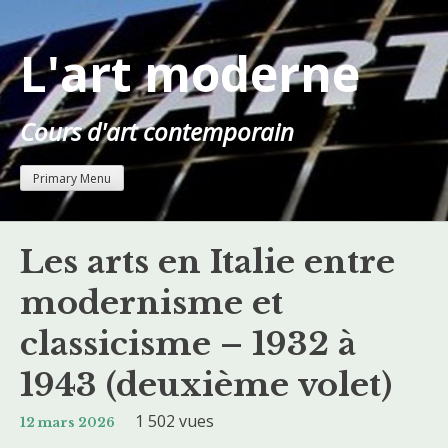
Skip
to
L'art moderne
content
Cours d'art contemporain
Primary Menu
Les arts en Italie entre
modernisme et
classicisme – 1932 à
1943 (deuxième volet)
1 502 vues
12 mars 2026